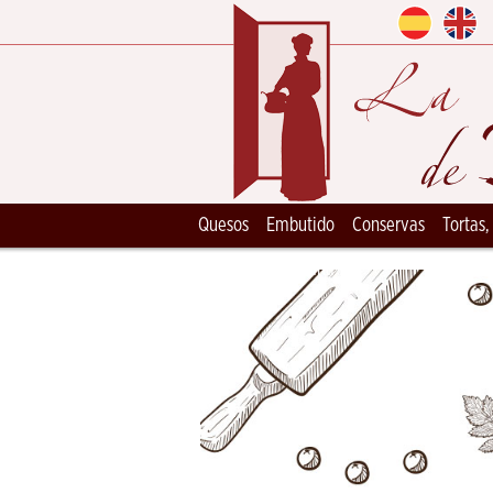
Quesos
Embutido
Conservas
Tortas,
Ceramica Artesana