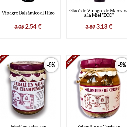
Glacé de Vinagre de Manzan
Vinagre Balsámico al Higo
a la Miel "ECO"
2.54
€
3.13
€
3.05
3.89
-5%
-5%
Jabalí en salsa con
Solomillo de Cerdo en