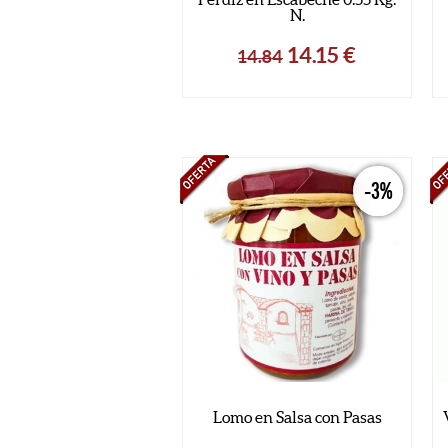
N.
14.15
€
14.84
-3%
Lomo en Salsa con Pasas