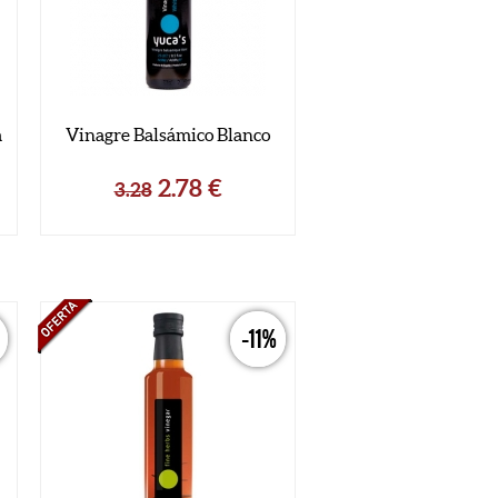
a
Vinagre Balsámico Blanco
2.78
€
3.28
-11%