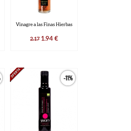
Vinagre a las Finas Hierbas
1.94
€
2.17
%
-11%