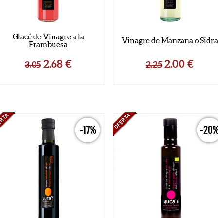
Glacé de Vinagre a la
Vinagre de Manzana o Sidra
Frambuesa
2.68
€
2.00
€
3.05
2.25
-17%
-20