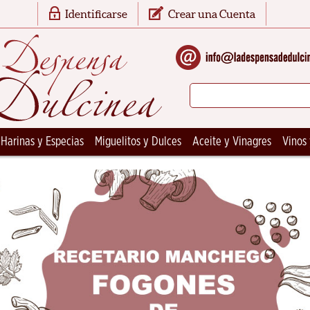
Identificarse
Crear una Cuenta
 Harinas y Especias
Miguelitos y Dulces
Aceite y Vinagres
Vinos 