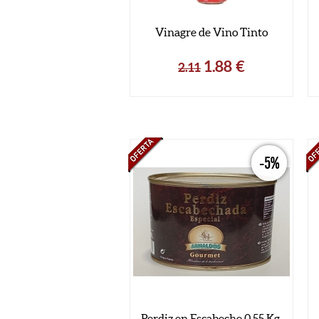
Vinagre de Vino Tinto
1.88
€
2.11
-5%
Perdiz en Escabeche 0.55 Kg.