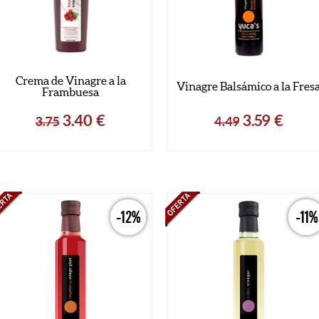
Crema de Vinagre a la
Vinagre Balsámico a la Fres
Frambuesa
3.40
€
3.59
€
3.75
4.49
-12%
-11%