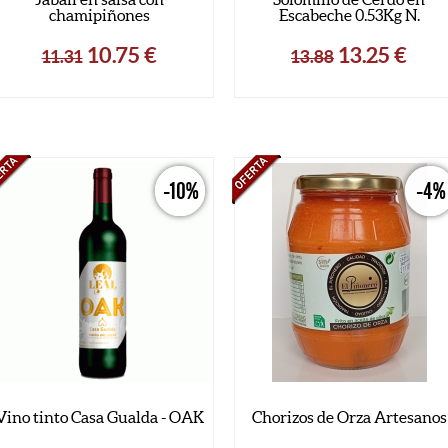
chamipiñones
Escabeche 0.53Kg N.
10.75
€
13.25
€
11.31
13.88
-10%
-4%
Vino tinto Casa Gualda - OAK
Chorizos de Orza Artesanos