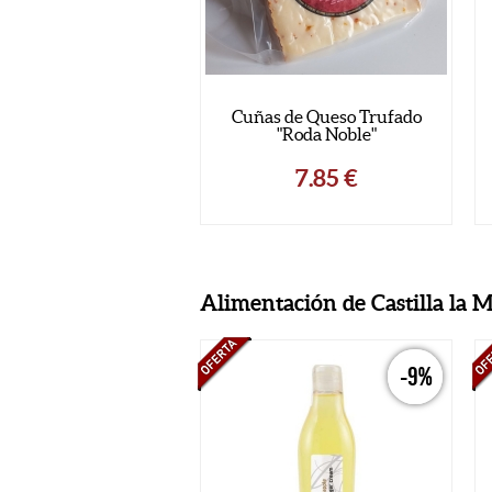
Cuñas de Queso Trufado
Tortas Cenceñas para
"Roda Noble"
Gazpacho Manchego
7.85
€
6.40
€
(4)
Alimentación de Castilla la 
-9%