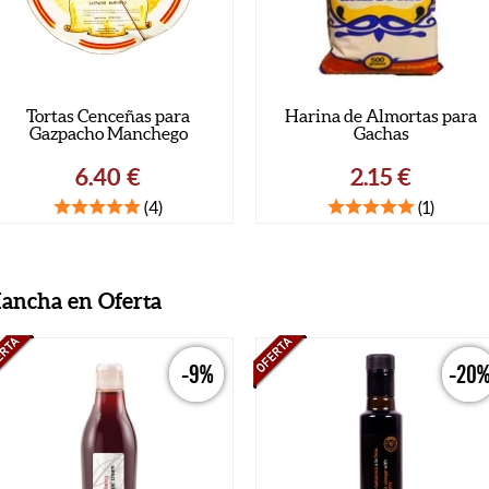
Harina de Almortas para
Confit de Pato | 2 
Gachas
2.15
€
12.53
€
(1)
Mancha en Oferta
-9%
-20