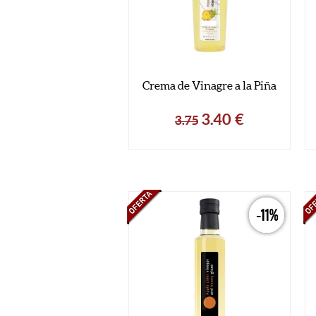
Crema de Vinagre a la Piña
3.40
€
3.75
-11%