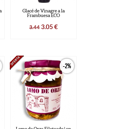
a
Glacé de Vinagre a la
Frambuesa ECO
3.05
€
3.44
-2%
Lomo de Orza Fileteado | en