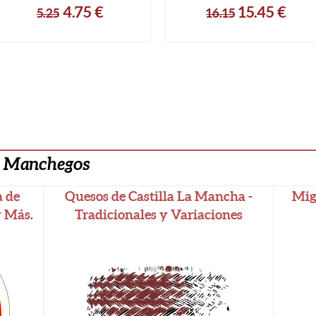
4.75
€
15.45
€
5.25
16.15
s Manchegos
a de
Quesos de Castilla La Mancha -
Mig
y Más.
Tradicionales y Variaciones